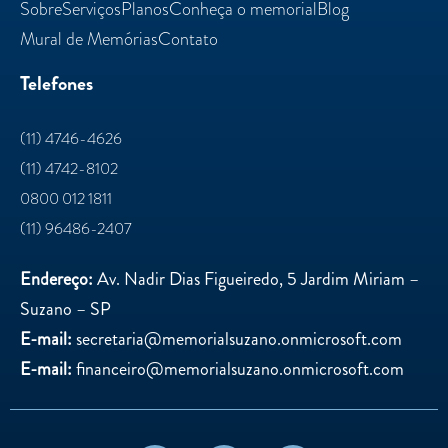
Sobre
Serviços
Planos
Conheça o memorial
Blog
Mural de Memórias
Contato
Telefones
(11) 4746-4626
(11) 4742-8102
0800 012 1811
(11) 96486-2407
Endereço:
Av. Nadir Dias Figueiredo, 5 Jardim Miriam –
Suzano – SP
E-mail:
secretaria@memorialsuzano.onmicrosoft.com
E-mail:
financeiro@memorialsuzano.onmicrosoft.com