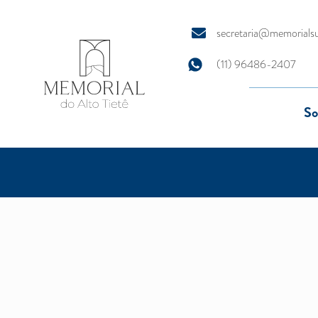
secretaria@memorials
(11) 96486-2407
So