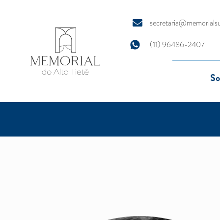
secretaria@memorials
(11) 96486-2407
So